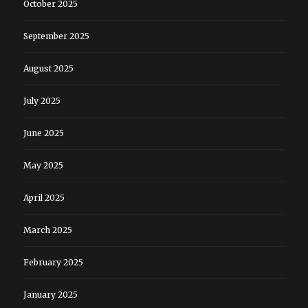
October 2025
September 2025
August 2025
July 2025
June 2025
May 2025
April 2025
March 2025
February 2025
January 2025