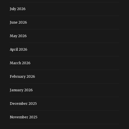
July 2026
June 2026
May 2026
April 2026
March 2026
February 2026
January 2026
December 2025
November 2025