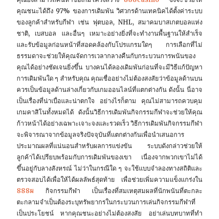
คุณชนะได้ถึง 97% ของการเดิมพัน วิศวกรด้านเทคนิคได้ตั้งค่าระบบ
ของลูกค้าสำหรับกีฬา เช่น ฟุตบอล, NHL, สมาคมบาสเกตบอลแห่ง
ชาติ, เบสบอล และอื่นๆ เหมาะอย่างยิ่งที่จะทำงานพื้นฐานให้สำเร็จ
และรับข้อมูลก่อนหน้าที่สอดคล้องกับโปรแกรมใดๆ การเลือกที่ไม่
ธรรมดาจะช่วยให้คุณจัดการเวลากลางคืนกับกระบวนการพนันของ
คุณได้อย่างชัดเจนยิ่งขึ้น บางคนได้ลองเดิมพันก่อนที่จะมีวิธีแก้ปัญหา
การเดิมพันใด ๆ สำหรับคุณ คุณเชื่ออย่างไม่ต้องสงสัยว่าข้อมูลด้านบน
ควรเป็นข้อมูลด้านล่างเกี่ยวกับเกมออนไลน์ที่แตกต่างกัน ดังนั้น นี่อาจ
เป็นเรื่องที่น่าเบื่อและน่าตกใจ อย่างไรก็ตาม คุณไม่สามารถควบคุม
เกมคาสิโนทั้งหมดได้ ดังนั้นวิธีการเดิมพันกิจกรรมกีฬาจะช่วยให้คุณ
ก้าวหน้าได้อย่างเฉพาะเจาะจงและรวดเร็ว วิธีการเดิมพันกิจกรรมกีฬา
จะพิจารณาจากข้อมูลจริงปัจจุบันที่แตกต่างกันเพื่อนำเสนอการ
ประมาณผลที่แน่นอนสำหรับผลการแข่งขัน ระบบดังกล่าวช่วยให้
ลูกค้าได้เปรียบพร้อมกับการเดิมพันของเขา เนื่องจากพวกเขาไม่ได้
ขึ้นอยู่กับลางสังหรณ์ ไม่ว่าในกรณีใด ๆ จะใช้แบบจำลองทางสถิติและ
ตรวจสอบได้เพื่อให้ได้ผลลัพธ์สุดท้าย เพื่อช่วยเพิ่มความแข็งแกร่งใน
888ผ
กิจกรรมกีฬา เป็นเรื่องที่สมเหตุสมผลที่นักพนันที่ตะกละ
ตะกลามจำเป็นต้องระบุทรัพยากรในกระบวนการเล่นกิจกรรมกีฬาที่
เป็นประโยชน์ หากคุณชนะอย่างไม่ต้องสงสัย อย่าเล่นบทบาทที่ทำ