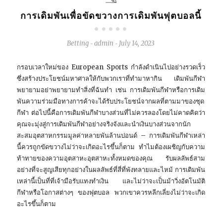
การเดิมพันเพื่อขัดขวางการเดิมพันฟุตบอลนี้
Betting
admin
July 14, 2023
-
-
กรอบเวลาใหม่ของ European Sports กำลังดำเนินไปอย่างรวดเร็ว
ซึ่งสร้างประโยชน์มหาศาลให้กับพวกเราที่ทำมาหากิน เดิมพันกีฬา
พยายามอย่าพยายามทำสิ่งที่ฉันทำ เช่น การเดิมพันกีฬาหรือการเดิม
พันความร่วมมือทางการค้าจะได้รับประโยชน์จากผลที่ตามมาของชุด
กีฬา ต่อไปนี้คือการเดิมพันกีฬาบางส่วนที่ไม่ควรลองโดยไม่คาดคิดว่า
คุณจะมุ่งสู่การเดิมพันกีฬาอย่างจริงจังและนำเงินบางส่วนจากนัก
สะสมอุตสาหกรรมมูลค่าหลายพันล้านปอนด์ – การเดิมพันกีฬาเหล่า
นี้ควรถูกขัดขวางไม่ว่าจะเกิดอะไรขึ้นก็ตาม ทำไมต้องเผชิญกับความ
ท้าทายของความอุตสาหะอุตสาหะทั้งหมดของคุณ รับผลลัพธ์สาม
อย่างที่จะสูญเสียทุกอย่างในผลลัพธ์ที่สี่ที่พังทลายและไหม้ การเดิมพัน
เหล่านี้เป็นที่ที่เจ้ามือรับแทงทำเงิน และไม่ว่าจะเป็นม้าวิ่งอัตโนมัติ
กีฬาหรือโอกาสต่างๆ ของฟุตบอล พวกเขาควรหลีกเลี่ยงไม่ว่าจะเกิด
อะไรขึ้นก็ตาม