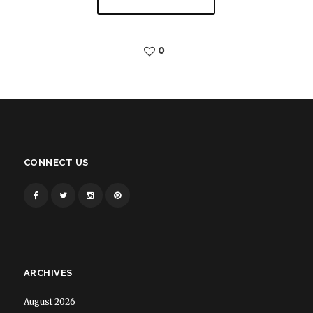
0
CONNECT US
ARCHIVES
August 2026