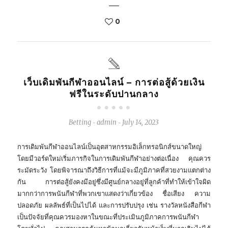
0
เว็บเดิมพันกีฬาออนไลน์ – การต่อสู้ด้วยเงิน
ฟรีในระดับปานกลาง
Betting
admin
July 14, 2023
-
-
การเดิมพันกีฬาออนไลน์เป็นอุตสาหกรรมอิเล็กทรอนิกส์ขนาดใหญ่
โดยมีวอร์ดใหม่เริ่มภารกิจในการเดิมพันกีฬาอย่างต่อเนื่อง คุณควร
ระมัดระวัง โดยพิจารณาถึงวิธีการที่แม้จะมีภูมิภาคที่สวยงามแตกต่าง
กัน การต่อสู้ยังคงมีอยู่ซึ่งมีศูนย์กลางอยู่ที่ลูกค้าที่ทำให้เข้าใจผิด
มากกว่าการพนันกีฬาที่พวกเขาแสดงว่าเกี่ยวข้อง ชื่อเสียง ความ
ปลอดภัย ผลลัพธ์ที่เป็นไปได้ และการปรับปรุง เช่น รางวัลหนังสือกีฬา
เป็นปัจจัยที่คุณควรมองหาในขณะที่ประเมินภูมิภาคการพนันกีฬา