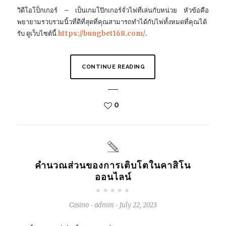
วิดีโอโป็กเกอร์ – เป็นเกมโป๊กเกอร์จั่วไพ่ที่เล่นกับหน่วย หัวข้อคือ
พยายามรวบรวมนิ้วที่ดีที่สุดที่คุณสามารถทำได้กับไพ่ทั้งหมดที่คุณได้
รับ ดูเว็บไซต์นี้
https://bungbet168.com/
.
CONTINUE READING
0
คำนวณส่วนของการเติบโตในคาสิโน
ออนไลน์
Casino
admin
July 22, 2023
-
-