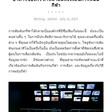
กีฬา
Betting
admin
July 14, 2023
-
-
การเดิมพันกรีฑาได้กลายเป็นองค์กรที่มีชื่อเสียงในขณะนี้ มันจะเป็น
หนทางสั้น ๆ ในการมีประสิทธิภาพและรับรายได้ คุณจะพบเครื่องมือ
ต่าง ๆ ที่คุณควรใช้ในปัจจุบันเพื่อช่วยคุณโดยเฉพาะ โซลูชันการเดิม
พันเกมคาสิโนเป็นหนึ่งในนั้น มันเป็นเทคนิคการตั้งค่าที่ชัดเจนซึ่งช่วย
ผู้คนในการเลือกเดิมพัน เป็นประโยชน์มากหากคุณยังใหม่และไม่มี
ข้อมูลมากนัก มีช่องทางต่างๆ ที่คุณสามารถสังเกตคำแนะนำที่
เกี่ยวข้องกับการเดิมพันกิจกรรมกีฬา การเลือก และข้อมูลเกี่ยวกับวิธี
การพนันกีฬา