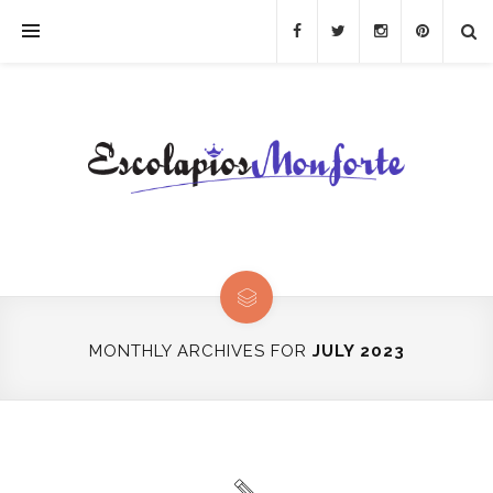
MONTHLY ARCHIVES FOR
JULY 2023