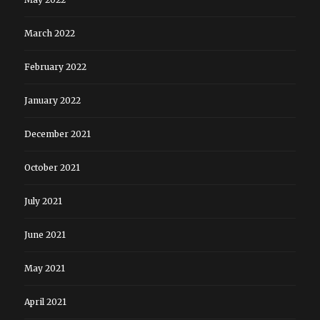
March 2022
February 2022
January 2022
December 2021
October 2021
July 2021
June 2021
May 2021
April 2021