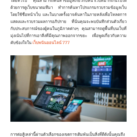
โดยทั่วไป คุณสามารถค้นหาข้อมูลเกี่ยวกับหน้าเว็บที่มากเกินไปได้
ด้วยการดูเว็บขนาดมหึมา ทำการค้นหาโปรแกรมรวบรวมข้อมูลเว็บ
โดยใช้ชื่อหน้าเว็บ และในบางครั้งอาจค้นหาในภายหลังเพื่อโหลดการ
แสดงและรวบรวมผลการอภิปราย ที่นั่นคุณจะพบบันทึกส่วนตัวเกี่ยว
กับประสบการณ์ของผู้คนในภูมิภาคต่างๆ คุณสามารถดูพื้นที่บนเว็บที่
มุ่งเน้นไปที่การเอาสิ่งที่มีคุณภาพออกจากขยะ เพื่อพูดเกี่ยวกับความ
คับข้องใจใน
เว็บพนันออนไลน์ 777
การต่อสู้เหล่านี้ผ่านตัวเลือกของเขตการเดิมพันเป็นสิ่งที่ดีดังนั้นคุณจึง