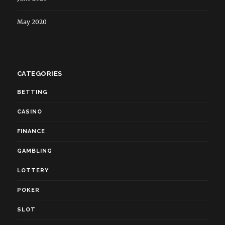
May 2020
CATEGORIES
BETTING
CASINO
FINANCE
GAMBLING
LOTTERY
POKER
SLOT