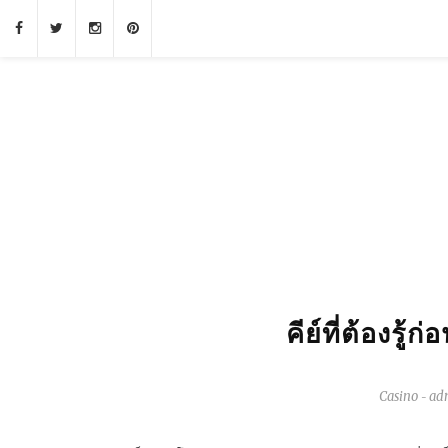
คีย์ที่ต้องรู้
Casino
ad
-