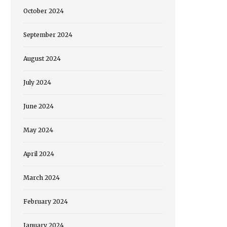
October 2024
September 2024
August 2024
July 2024
June 2024
May 2024
April 2024
March 2024
February 2024
January 2024