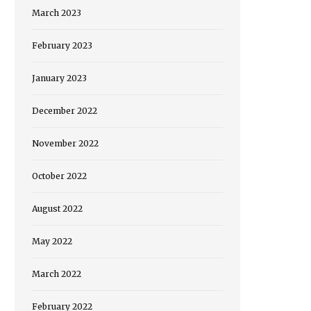
March 2023
February 2023
January 2023
December 2022
November 2022
October 2022
August 2022
May 2022
March 2022
February 2022