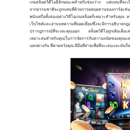
เกมสล็อตวิดีโอมีลักษณะคล้ายกับช่องว่าง แต่แทนที่จะเป
จากธรรมชาติจะถูกแทนที่ด้วยการผสมผสานของการ์ดเช่น
พนันหรือทั้งสองอย่างวิดีโอเกมสล็อตก็เหมาะสำหรับคุณ
เว็บไซต์และอ่านบทความที่ยอดเยี่ยมซึ่งจะมีการอธิบายกฎ
ปรากฎการณ์ที่จะเตะคุณออก สล็อตวิดีโอถูกเติมเต็มเสน
เหมาะสมสำหรับคุณในการจัดการกับความถนัดของคุณและยังม
แตกต่างกัน ที่คาดหวังคุณ มีมือที่ส่ายเพื่อที่จะเล่นและมันก