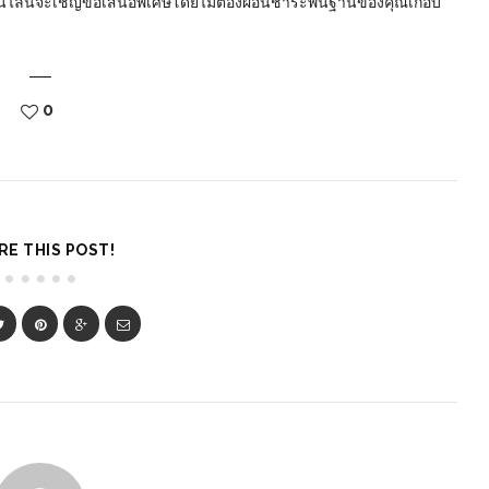
ไลน์จะเชิญข้อเสนอพิเศษโดยไม่ต้องผ่อนชำระพื้นฐานของคุณเกือบ
0
RE THIS POST!