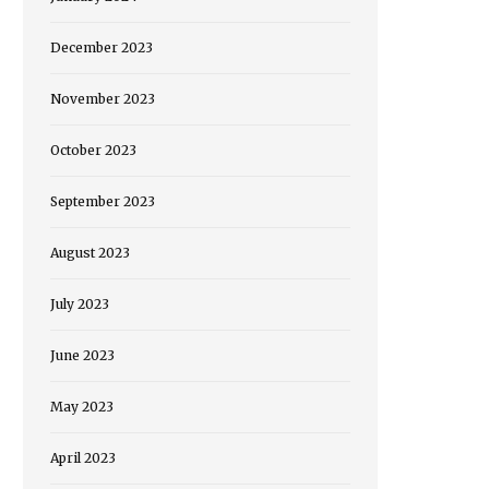
December 2023
November 2023
October 2023
September 2023
August 2023
July 2023
June 2023
May 2023
April 2023