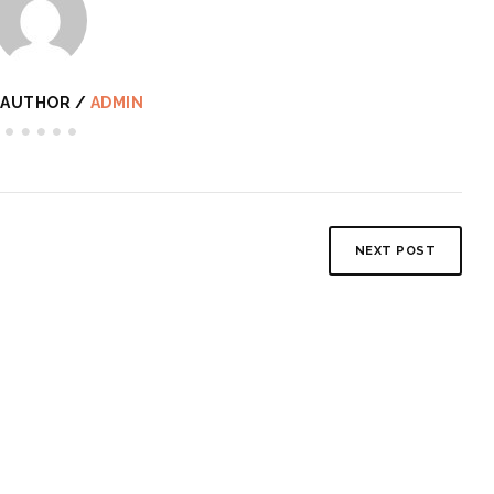
 AUTHOR /
ADMIN
NEXT POST