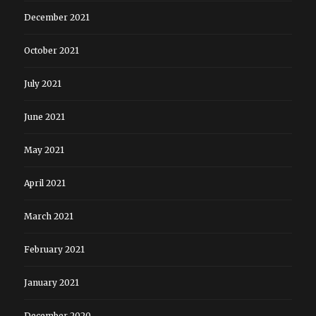
December 2021
October 2021
July 2021
June 2021
May 2021
April 2021
March 2021
February 2021
January 2021
December 2020