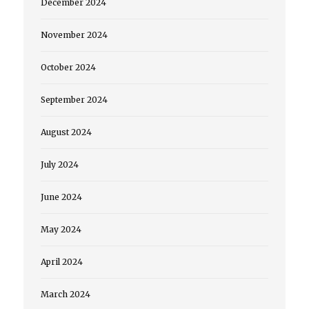
December 2024
November 2024
October 2024
September 2024
August 2024
July 2024
June 2024
May 2024
April 2024
March 2024