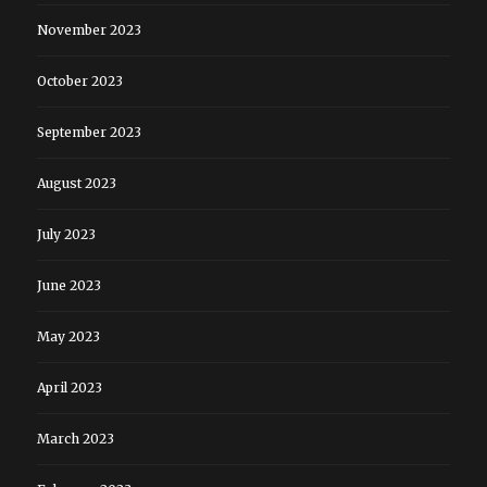
November 2023
October 2023
September 2023
August 2023
July 2023
June 2023
May 2023
April 2023
March 2023