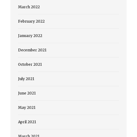
March 2022
February 2022
January 2022
December 2021
October 2021
July 2021
June 2021
May 2021
April 2021
March 2021