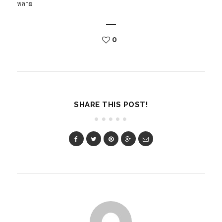
หลาย
0
SHARE THIS POST!