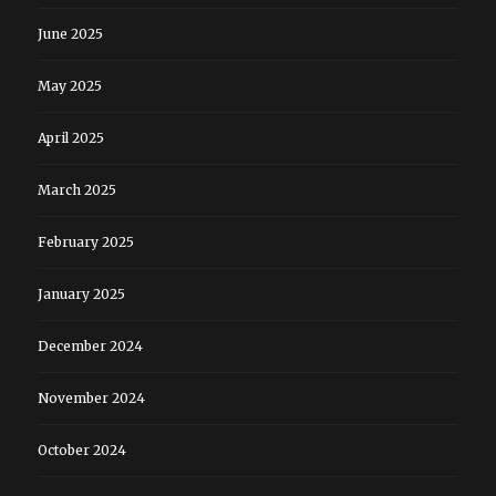
June 2025
May 2025
April 2025
March 2025
February 2025
January 2025
December 2024
November 2024
October 2024