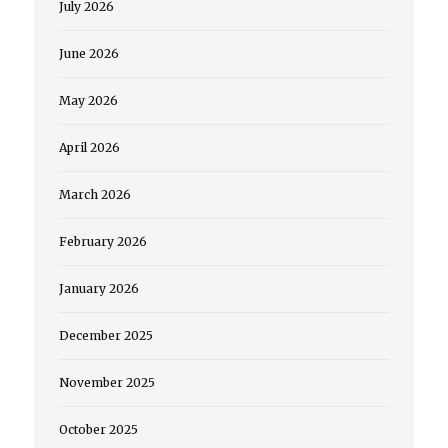
July 2026
June 2026
May 2026
April 2026
March 2026
February 2026
January 2026
December 2025
November 2025
October 2025