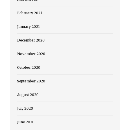
February 2021
January 2021
December 2020
November 2020
October 2020
September 2020
August 2020
July 2020
June 2020