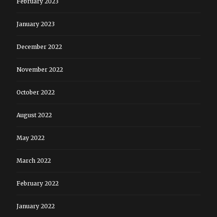
February 2023
January 2023
December 2022
November 2022
October 2022
August 2022
May 2022
March 2022
February 2022
January 2022