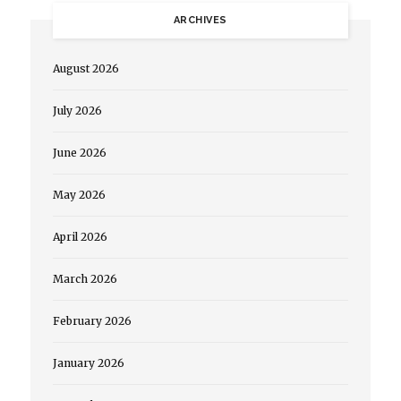
ARCHIVES
August 2026
July 2026
June 2026
May 2026
April 2026
March 2026
February 2026
January 2026