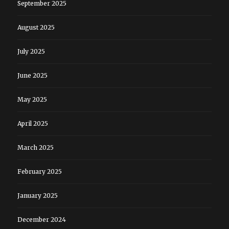
September 2025
August 2025
July 2025
June 2025
May 2025
April 2025
March 2025
February 2025
January 2025
December 2024