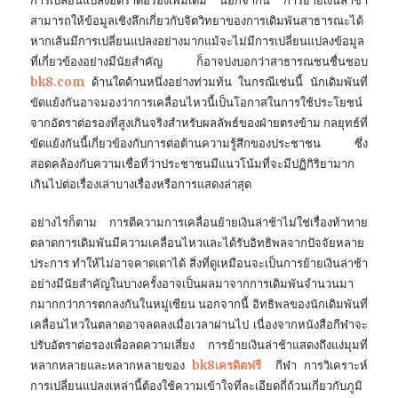
การเปลี่ยนแปลงอัตราต่อรองเพิ่มเติม นอกจากนี้ การย้ายเงินล่าช้า
สามารถให้ข้อมูลเชิงลึกเกี่ยวกับจิตวิทยาของการเดิมพันสาธารณะได้
หากเส้นมีการเปลี่ยนแปลงอย่างมากแม้จะไม่มีการเปลี่ยนแปลงข้อมูล
ที่เกี่ยวข้องอย่างมีนัยสำคัญ ก็อาจบ่งบอกว่าสาธารณชนชื่นชอบ
bk8.com
ด้านใดด้านหนึ่งอย่างท่วมท้น ในกรณีเช่นนี้ นักเดิมพันที่
ขัดแย้งกันอาจมองว่าการเคลื่อนไหวนี้เป็นโอกาสในการใช้ประโยชน์
จากอัตราต่อรองที่สูงเกินจริงสำหรับผลลัพธ์ของฝ่ายตรงข้าม กลยุทธ์ที่
ขัดแย้งกันนี้เกี่ยวข้องกับการต่อต้านความรู้สึกของประชาชน ซึ่ง
สอดคล้องกับความเชื่อที่ว่าประชาชนมีแนวโน้มที่จะมีปฏิกิริยามาก
เกินไปต่อเรื่องเล่าบางเรื่องหรือการแสดงล่าสุด
อย่างไรก็ตาม การตีความการเคลื่อนย้ายเงินล่าช้าไม่ใช่เรื่องท้าทาย
ตลาดการเดิมพันมีความเคลื่อนไหวและได้รับอิทธิพลจากปัจจัยหลาย
ประการ ทำให้ไม่อาจคาดเดาได้ สิ่งที่ดูเหมือนจะเป็นการย้ายเงินล่าช้า
อย่างมีนัยสำคัญในบางครั้งอาจเป็นผลมาจากการเดิมพันจำนวนมา
กมากกว่าการตกลงกันในหมู่เซียน นอกจากนี้ อิทธิพลของนักเดิมพันที่
เคลื่อนไหวในตลาดอาจลดลงเมื่อเวลาผ่านไป เนื่องจากหนังสือกีฬาจะ
ปรับอัตราต่อรองเพื่อลดความเสี่ยง การย้ายเงินล่าช้าแสดงถึงแง่มุมที่
หลากหลายและหลากหลายของ
bk8เครดิตฟรี
กีฬา การวิเคราะห์
การเปลี่ยนแปลงเหล่านี้ต้องใช้ความเข้าใจที่ละเอียดถี่ถ้วนเกี่ยวกับภูมิ