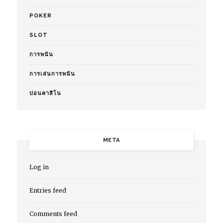
POKER
SLOT
การพนัน
การเล่นการพนัน
บ่อนคาสิโน
META
Log in
Entries feed
Comments feed