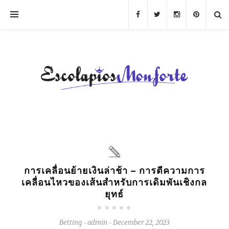
การเคลื่อนย้ายเงินล่าช้า – การตีความการ
เคลื่อนไหวของเส้นสำหรับการเดิมพันเชิงกล
ยุทธ์
Betting
admin
December 22, 2023
-
-