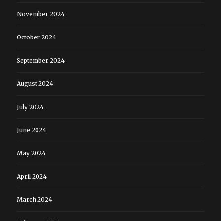
November 2024
October 2024
September 2024
August 2024
July 2024
June 2024
May 2024
April 2024
March 2024