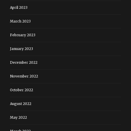
April 2023
March 2023
February 2023
January 2023
December 2022
November 2022
October 2022
August 2022
May 2022