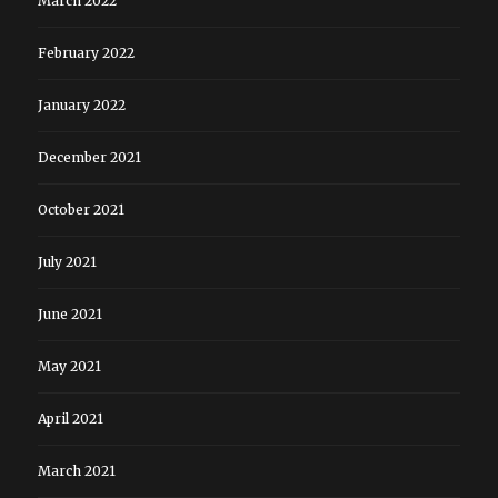
March 2022
February 2022
January 2022
December 2021
October 2021
July 2021
June 2021
May 2021
April 2021
March 2021