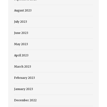
August 2023
July 2023
June 2023
May 2023
April 2023
March 2023
February 2023
January 2023
December 2022