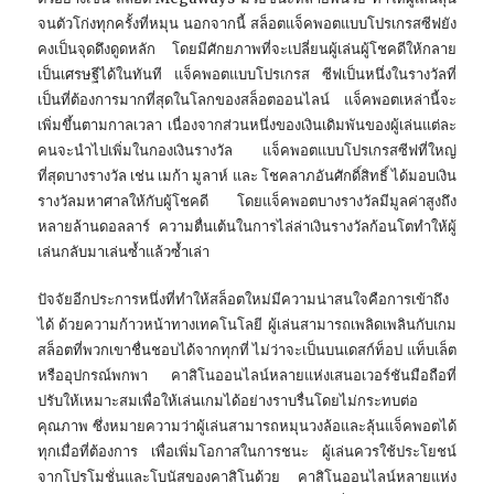
จนตัวโก่งทุกครั้งที่หมุน นอกจากนี้ สล็อตแจ็คพอตแบบโปรเกรสซีฟยัง
คงเป็นจุดดึงดูดหลัก โดยมีศักยภาพที่จะเปลี่ยนผู้เล่นผู้โชคดีให้กลาย
เป็นเศรษฐีได้ในทันที แจ็คพอตแบบโปรเกรส ซีฟเป็นหนึ่งในรางวัลที่
เป็นที่ต้องการมากที่สุดในโลกของสล็อตออนไลน์ แจ็คพอตเหล่านี้จะ
เพิ่มขึ้นตามกาลเวลา เนื่องจากส่วนหนึ่งของเงินเดิมพันของผู้เล่นแต่ละ
คนจะนำไปเพิ่มในกองเงินรางวัล แจ็คพอตแบบโปรเกรสซีฟที่ใหญ่
ที่สุดบางรางวัล เช่น เมก้า มูลาห์ และ โชคลาภอันศักดิ์สิทธิ์ ได้มอบเงิน
รางวัลมหาศาลให้กับผู้โชคดี โดยแจ็คพอตบางรางวัลมีมูลค่าสูงถึง
หลายล้านดอลลาร์ ความตื่นเต้นในการไล่ล่าเงินรางวัลก้อนโตทำให้ผู้
เล่นกลับมาเล่นซ้ำแล้วซ้ำเล่า
ปัจจัยอีกประการหนึ่งที่ทำให้สล็อตใหม่มีความน่าสนใจคือการเข้าถึง
ได้ ด้วยความก้าวหน้าทางเทคโนโลยี ผู้เล่นสามารถเพลิดเพลินกับเกม
สล็อตที่พวกเขาชื่นชอบได้จากทุกที่ ไม่ว่าจะเป็นบนเดสก์ท็อป แท็บเล็ต
หรืออุปกรณ์พกพา คาสิโนออนไลน์หลายแห่งเสนอเวอร์ชันมือถือที่
ปรับให้เหมาะสมเพื่อให้เล่นเกมได้อย่างราบรื่นโดยไม่กระทบต่อ
คุณภาพ ซึ่งหมายความว่าผู้เล่นสามารถหมุนวงล้อและลุ้นแจ็คพอตได้
ทุกเมื่อที่ต้องการ เพื่อเพิ่มโอกาสในการชนะ ผู้เล่นควรใช้ประโยชน์
จากโปรโมชั่นและโบนัสของคาสิโนด้วย คาสิโนออนไลน์หลายแห่ง