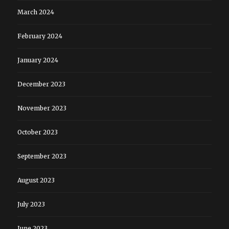
March 2024
February 2024
January 2024
December 2023
November 2023
October 2023
September 2023
August 2023
July 2023
June 2023