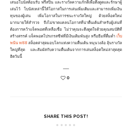
เสนอโบนัสต้อนรับ ฟรีสปิน และรางวัลความภักดีเพื่อดึงดูดและรักษาผู้
เล่นไว้ โบนัสเหล่านี้ให้โอกาสในการเล่นเพิ่มเติมและสามารถเพิ่มเงิน
ทุนของผู้เล่น เพิ่มโอกาสในการชนะรางวัลใหญ่ ด้วยสล็อตใหม่
มากมายให้สำรวจ จึงไม่ขาดแคลนโอกาสที่น่าตื่นเต้นสำหรับผู้เล่นที่
ต้องการคว้าแจ็คพอตที่เหลือเชื่อ ไม่ว่าคุณจะดึงดูดใจด้วยคุณสมบัติที่
สร้างสรรค์ แจ็คพอตโปรเกรสซีฟที่มีเงินเดิมพันสูง หรือธีมที่ดื่มด่ำ
เว็บ
พนัน w88
สล็อตล่าสุดมอบโลกแห่งความตื่นเต้น หมุนวงล้อ ลุ้นรางวัล
ใหญ่ที่สุด และสัมผัสกับความตื่นเต้นจากการเล่นสล็อตใหม่ล่าสุดสุด
ฮิตวันนี้
0
SHARE THIS POST!