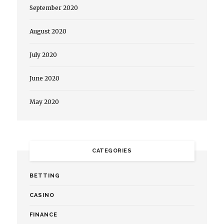
September 2020
August 2020
July 2020
June 2020
May 2020
CATEGORIES
BETTING
CASINO
FINANCE