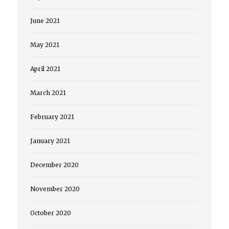
June 2021
May 2021
April 2021
March 2021
February 2021
January 2021
December 2020
November 2020
October 2020