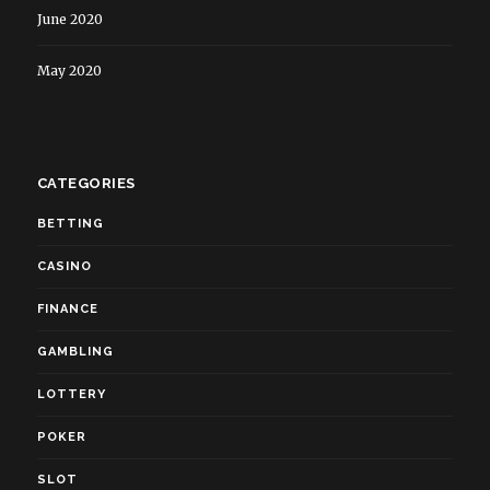
June 2020
May 2020
CATEGORIES
BETTING
CASINO
FINANCE
GAMBLING
LOTTERY
POKER
SLOT