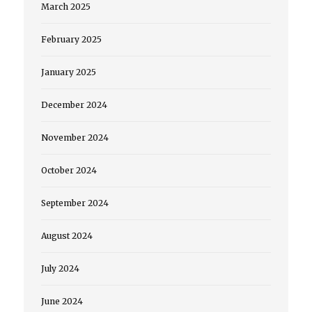
March 2025
February 2025
January 2025
December 2024
November 2024
October 2024
September 2024
August 2024
July 2024
June 2024