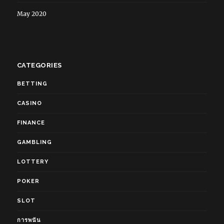
May 2020
CATEGORIES
BETTING
CASINO
FINANCE
GAMBLING
LOTTERY
POKER
SLOT
การพนัน