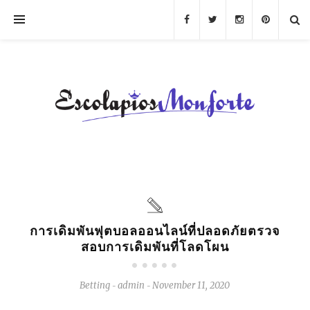
การเดิมพันฟุตบอลออนไลน์ที่ปลอดภัยตรวจ
สอบการเดิมพันที่โลดโผน
Betting
admin
November 11, 2020
-
-