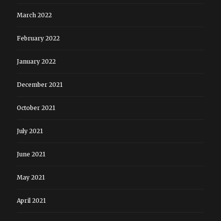
March 2022
February 2022
January 2022
December 2021
October 2021
July 2021
June 2021
May 2021
April 2021