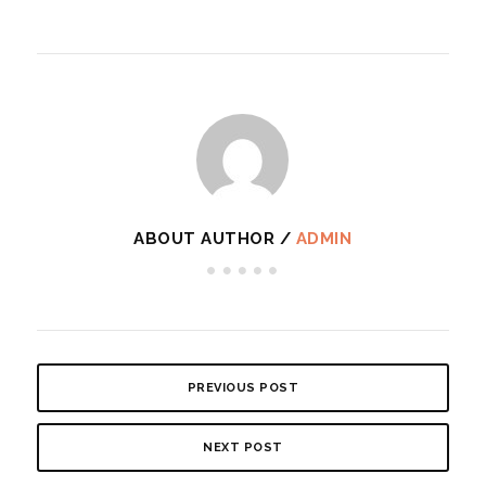
ABOUT AUTHOR /
ADMIN
PREVIOUS POST
NEXT POST