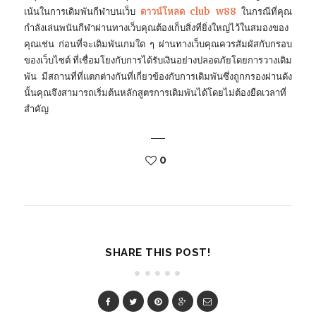
เน้นในการเดิมพันกีฬาบนเว็บ
ดาวน์โหลด club w88
ในกรณีที่คุณ
กำลังเล่นพนันกีฬาผ่านทางเว็บคุณต้องเก็บสิ่งที่ยิ่งใหญ่ไว้ในสมองของ
คุณเช่น ก่อนที่จะเดิมพันเกมใด ๆ ผ่านทางเว็บคุณควรสัมผัสกับกรอบ
ของเว็บไซต์ ที่เชื่อมโยงกับการได้รับเงินอย่างปลอดภัยโดยการวางเดิม
พัน มีสถานที่ที่แตกต่างกันที่เกี่ยวข้องกับการเดิมพันซึ่งถูกกรองผ่านดัง
นั้นคุณจึงสามารถเริ่มต้นหลักสูตรการเดิมพันได้โดยไม่ต้องยืดเวลาที่
สำคัญ
0
SHARE THIS POST!