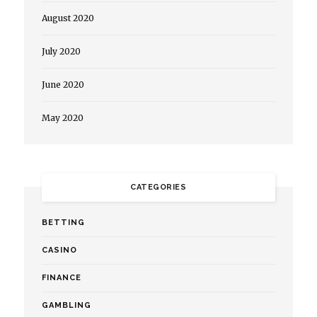
August 2020
July 2020
June 2020
May 2020
CATEGORIES
BETTING
CASINO
FINANCE
GAMBLING