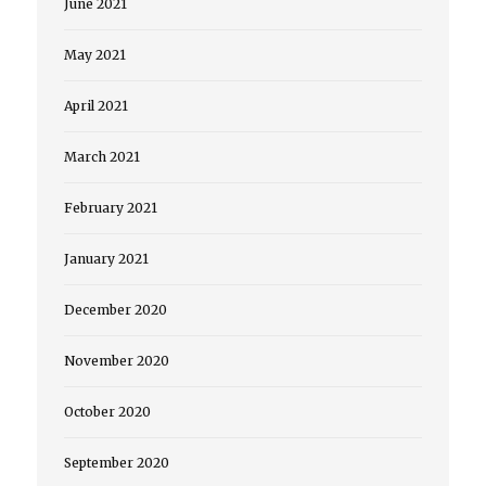
June 2021
May 2021
April 2021
March 2021
February 2021
January 2021
December 2020
November 2020
October 2020
September 2020