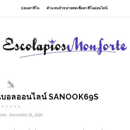
บ่อนคาสิโน
ตัวแทนจำหน่ายสดเพื่อคาสิโนออนไลน์
บพนันบอลออนไลน์ SANOOK69S
min
November 26, 2020
-