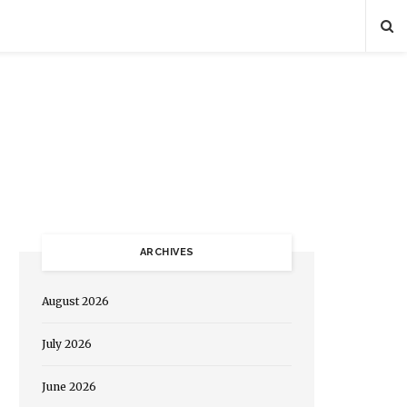
ARCHIVES
August 2026
July 2026
June 2026