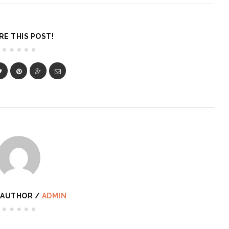
RE THIS POST!
 AUTHOR /
ADMIN