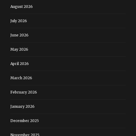
August 2026
July 2026
June 2026
May 2026
April 2026
March 2026
February 2026
January 2026
December 2025
November 2025