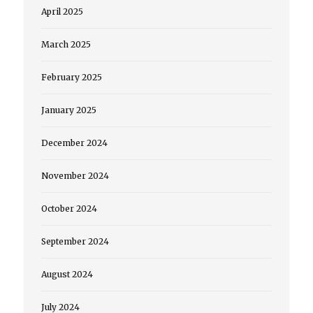
April 2025
March 2025
February 2025
January 2025
December 2024
November 2024
October 2024
September 2024
August 2024
July 2024