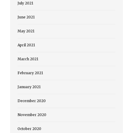
July 2021
June 2021
May 2021
April 2021
March 2021
February 2021
January 2021
December 2020
November 2020
October 2020