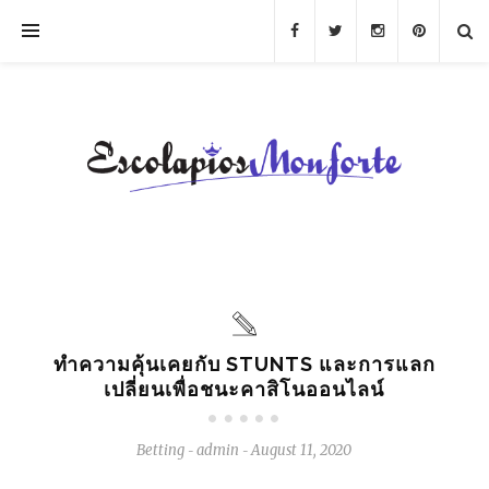
ทำความคุ้นเคยกับ STUNTS และการแลก
เปลี่ยนเพื่อชนะคาสิโนออนไลน์
Betting
admin
August 11, 2020
-
-