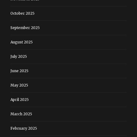
October 2025
September 2025
August 2025
July 2025
June 2025
May 2025
April 2025
March 2025
February 2025