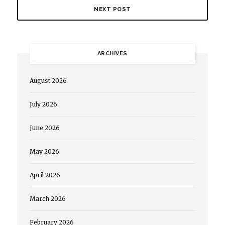
NEXT POST
ARCHIVES
August 2026
July 2026
June 2026
May 2026
April 2026
March 2026
February 2026