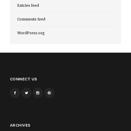
Entries feed
Comments feed
WordPress.org
CONNECT US
ARCHIVES