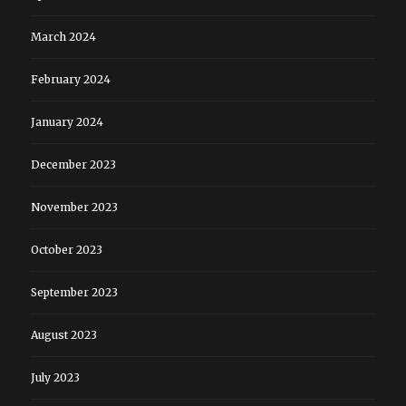
March 2024
February 2024
January 2024
December 2023
November 2023
October 2023
September 2023
August 2023
July 2023