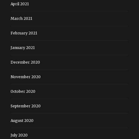
April 2021
March 2021
February 2021
January 2021
December 2020
November 2020
October 2020
September 2020
August 2020
July 2020