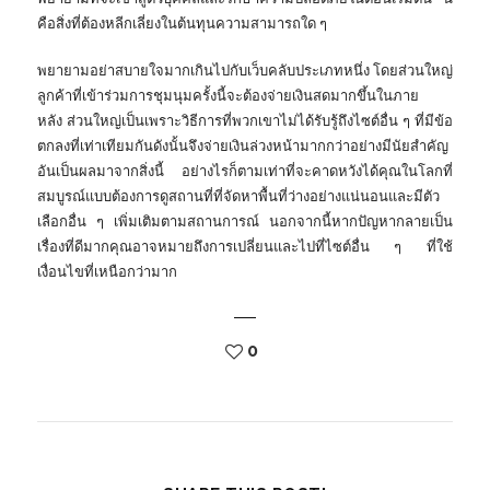
คือสิ่งที่ต้องหลีกเลี่ยงในต้นทุนความสามารถใด ๆ
พยายามอย่าสบายใจมากเกินไปกับเว็บคลับประเภทหนึ่ง โดยส่วนใหญ่
ลูกค้าที่เข้าร่วมการชุมนุมครั้งนี้จะต้องจ่ายเงินสดมากขึ้นในภาย
หลัง ส่วนใหญ่เป็นเพราะวิธีการที่พวกเขาไม่ได้รับรู้ถึงไซต์อื่น ๆ ที่มีข้อ
ตกลงที่เท่าเทียมกันดังนั้นจึงจ่ายเงินล่วงหน้ามากกว่าอย่างมีนัยสำคัญ
อันเป็นผลมาจากสิ่งนี้ อย่างไรก็ตามเท่าที่จะคาดหวังได้คุณในโลกที่
สมบูรณ์แบบต้องการดูสถานที่ที่จัดหาพื้นที่ว่างอย่างแน่นอนและมีตัว
เลือกอื่น ๆ เพิ่มเติมตามสถานการณ์ นอกจากนี้หากปัญหากลายเป็น
เรื่องที่ดีมากคุณอาจหมายถึงการเปลี่ยนและไปที่ไซต์อื่น ๆ ที่ใช้
เงื่อนไขที่เหนือกว่ามาก
0