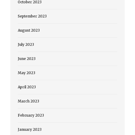
October 2023
September 2023
August 2023
July 2023
June 2023
May 2023
April 2023
March 2023
February 2023
January 2023