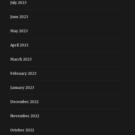
July 2023
June 2023
May 2023
April 2023
March 2023
February 2023
January 2023
December 2022
November 2022
October 2022