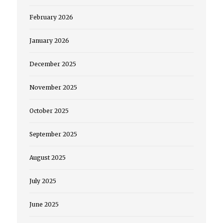
February 2026
January 2026
December 2025
November 2025
October 2025
September 2025
August 2025
July 2025
June 2025