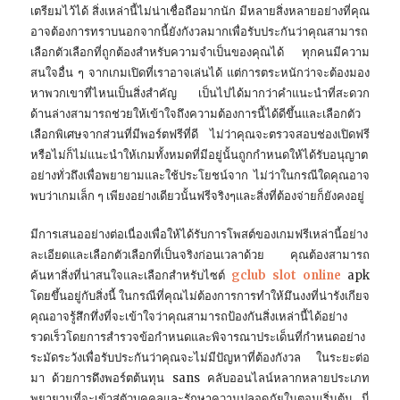
เตรียมไว้ได้ สิ่งเหล่านี้ไม่น่าเชื่อถือมากนัก มีหลายสิ่งหลายอย่างที่คุณ
อาจต้องการทราบนอกจากนี้ยังกังวลมากเพื่อรับประกันว่าคุณสามารถ
เลือกตัวเลือกที่ถูกต้องสำหรับความจำเป็นของคุณได้ ทุกคนมีความ
สนใจอื่น ๆ จากเกมเปิดที่เราอาจเล่นได้ แต่การตระหนักว่าจะต้องมอง
หาพวกเขาที่ไหนเป็นสิ่งสำคัญ เป็นไปได้มากว่าคำแนะนำที่สะดวก
ด้านล่างสามารถช่วยให้เข้าใจถึงความต้องการนี้ได้ดีขึ้นและเลือกตัว
เลือกพิเศษจากส่วนที่มีพอร์ตฟรีที่ดี ไม่ว่าคุณจะตรวจสอบช่องเปิดฟรี
หรือไม่ก็ไม่แนะนำให้เกมทั้งหมดที่มีอยู่นั้นถูกกำหนดให้ได้รับอนุญาต
อย่างทั่วถึงเพื่อพยายามและใช้ประโยชน์จาก ไม่ว่าในกรณีใดคุณอาจ
พบว่าเกมเล็ก ๆ เพียงอย่างเดียวนั้นฟรีจริงๆและสิ่งที่ต้องจ่ายก็ยังคงอยู่
มีการเสนออย่างต่อเนื่องเพื่อให้ได้รับการโพสต์ของเกมฟรีเหล่านี้อย่าง
ละเอียดและเลือกตัวเลือกที่เป็นจริงก่อนเวลาด้วย คุณต้องสามารถ
ค้นหาสิ่งที่น่าสนใจและเลือกสำหรับไซต์
gclub slot online
apk
โดยขึ้นอยู่กับสิ่งนี้ ในกรณีที่คุณไม่ต้องการการทำให้มึนงงที่น่ารังเกียจ
คุณอาจรู้สึกทึ่งที่จะเข้าใจว่าคุณสามารถป้องกันสิ่งเหล่านี้ได้อย่าง
รวดเร็วโดยการสำรวจข้อกำหนดและพิจารณาประเด็นที่กำหนดอย่าง
ระมัดระวังเพื่อรับประกันว่าคุณจะไม่มีปัญหาที่ต้องกังวล ในระยะต่อ
มา ด้วยการดึงพอร์ตต้นทุน sans คลับออนไลน์หลากหลายประเภท
พยายามที่จะเข้าสู่ตัวบุคคลและรักษาความปลอดภัยในตอนเริ่มต้น นี่