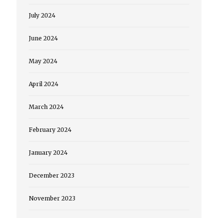
July 2024
June 2024
May 2024
April 2024
March 2024
February 2024
January 2024
December 2023
November 2023