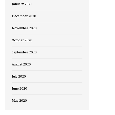
January 2021
December 2020
November 2020
October 2020
September 2020
August 2020
July 2020
June 2020
May 2020