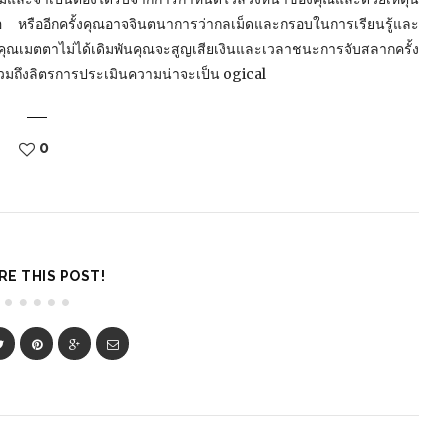
ถือ หรืออีกครั้งคุณอาจจินตนาการว่ากลเม็ดและกรอบในการเรียนรู้และ
คุณเมตตาไม่ได้เดิมพันคุณจะสูญเสียเงินและเวลาชนะการจับสลากครั้ง
ถึงลิตรการประเมินความน่าจะเป็น ogical
0
RE THIS POST!