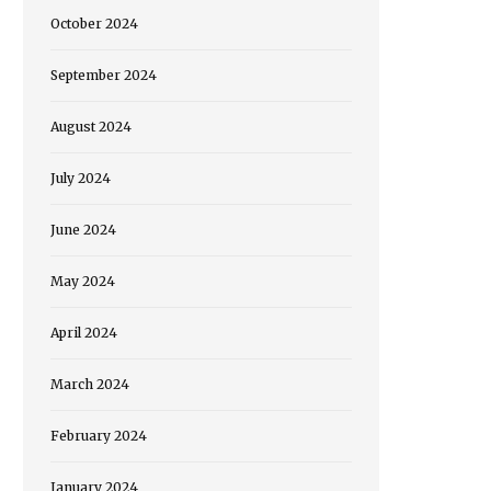
October 2024
September 2024
August 2024
July 2024
June 2024
May 2024
April 2024
March 2024
February 2024
January 2024