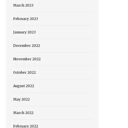
March 2023
February 2023
January 2023
December 2022
November 2022
October 2022
August 2022
May 2022
March 2022
February 2022