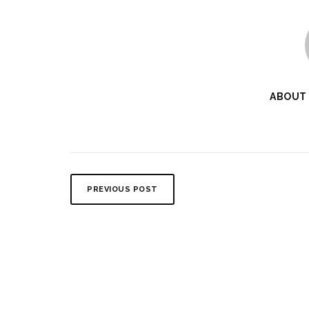
ABOUT
PREVIOUS POST