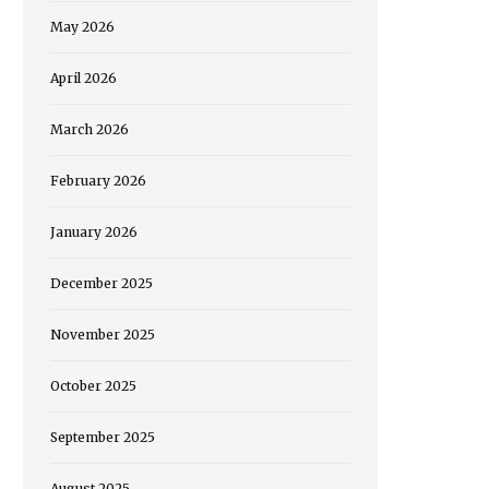
May 2026
April 2026
March 2026
February 2026
January 2026
December 2025
November 2025
October 2025
September 2025
August 2025