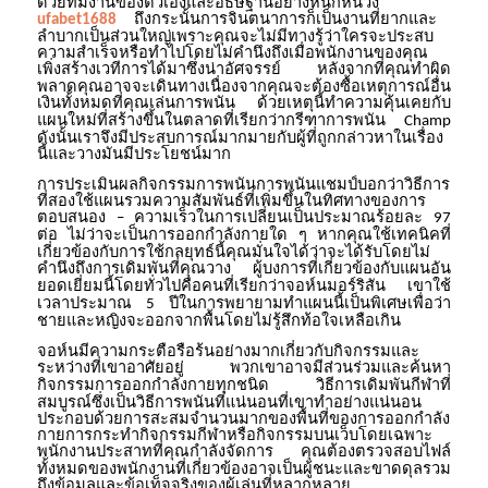
ด้วยทีมงานของตัวเองและอธิษฐานอย่างหนักหน่วง
ถึงกระนั้นการจินตนาการก็เป็นงานที่ยากและ
ufabet1688
ลำบากเป็นส่วนใหญ่เพราะคุณจะไม่มีทางรู้ว่าใครจะประสบ
ความสำเร็จหรือทำไปโดยไม่คำนึงถึงเมื่อพนักงานของคุณ
เพิ่งสร้างเวทีการได้มาซึ่งน่าอัศจรรย์
หลังจากที่คุณทำผิด
พลาดคุณอาจจะเดินทางเนื่องจากคุณจะต้องซื้อเหตุการณ์อื่น
เงินทั้งหมดที่คุณเล่นการพนัน
ด้วยเหตุนี้ทำความคุ้นเคยกับ
แผนใหม่ที่สร้างขึ้นในตลาดที่เรียกว่ากรีฑาการพนัน
Champ
ดังนั้นเราจึงมีประสบการณ์มากมายกับผู้ที่ถูกกล่าวหาในเรื่อง
นี้และวางมันมีประโยชน์มาก
การประเมินผลกิจกรรมการพนันการพนันแชมป์บอกว่าวิธีการ
ที่สองใช้แผนรวมความสัมพันธ์ที่เพิ่มขึ้นในทิศทางของการ
ตอบสนอง
ความเร็วในการเปลี่ยนเป็นประมาณร้อยละ
–
97
ต่อ
ไม่ว่าจะเป็นการออกกำลังกายใด
ๆ
หากคุณใช้เทคนิคที่
เกี่ยวข้องกับการใช้กลยุทธ์นี้คุณมั่นใจได้ว่าจะได้รับโดยไม่
คำนึงถึงการเดิมพันที่คุณวาง
ผู้บงการที่เกี่ยวข้องกับแผนอัน
ยอดเยี่ยมนี้โดยทั่วไปคือคนที่เรียกว่าจอห์นมอร์ริสัน
เขาใช้
เวลาประมาณ
ปีในการพยายามทำแผนนี้เป็นพิเศษเพื่อว่า
5
ชายและหญิงจะออกจากพื้นโดยไม่รู้สึกท้อใจเหลือเกิน
จอห์นมีความกระตือรือร้นอย่างมากเกี่ยวกับกิจกรรมและ
ระหว่างที่เขาอาศัยอยู่
พวกเขาอาจมีส่วนร่วมและค้นหา
กิจกรรมการออกกำลังกายทุกชนิด
วิธีการเดิมพันกีฬาที่
สมบูรณ์ซึ่งเป็นวิธีการพนันที่แน่นอนที่เขาทำอย่างแน่นอน
ประกอบด้วยการสะสมจำนวนมากของพื้นที่ของการออกกำลัง
กายการกระทำกิจกรรมกีฬาหรือกิจกรรมบนเว็บโดยเฉพาะ
พนักงานประสาทที่คุณกำลังจัดการ
คุณต้องตรวจสอบไฟล์
ทั้งหมดของพนักงานที่เกี่ยวข้องอาจเป็นผู้ชนะและขาดดุลรวม
ถึงข้อมูลและข้อเท็จจริงของผู้เล่นที่หลากหลาย