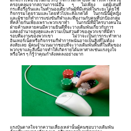
ครอบคลุมจากสถานการณ์อื่น
ๆ
ไม่เพียง
แต่ผู้เล่นที่
กระตือรือร้นและในทำนองเดียวกันผู้ที่มีเสน่ห์ในระยะโดยใช้
กิจกรรมโดยรวมและโดยทั่วไปจะสังเกตได้
ในกรณีนี้ผู้หญิง
และผู้ชายก็ทำการแข่งขันกีฬาและทีมงานกับคนที่ปกป้องกลุ่ม
ที่คล้ายกันเพียงเพราะพวกเขาทำ
ในกรณีที่มีใครบางคนใน
ฝ่ายค้านหลายคนมีความยินดีที่จะวางเดิมพันเกี่ยวกับการ
แสดงอำนาจสูงสุดและความเป็นส่วนตัวของพวกเขาที่มีค่า
รอบทีมงานของพวกเขา
ไม่ว่าจะเป็นการกระทำทาง
อินเทอร์เน็ตหรือกิจกรรมกีฬาการพนันอาจเป็นสิ่งที่ไม่ต้อง
สงสัยเลย
ผู้คนจำนวนมากชอบที่จะวางเดิมพันพื้นที่ในทีมของ
พวกเขาและสิ่งนี้อาจทำให้เกิดรายได้มหาศาลเช่นแรงจูงใจ
หรือใคร
ๆ
ก็รู้ว่าคุณกำลังลดลงอย่างมาก
แรงบันดาลใจจากความเสี่ยงเหล่านั้นผู้คนชอบวางเดิมพัน