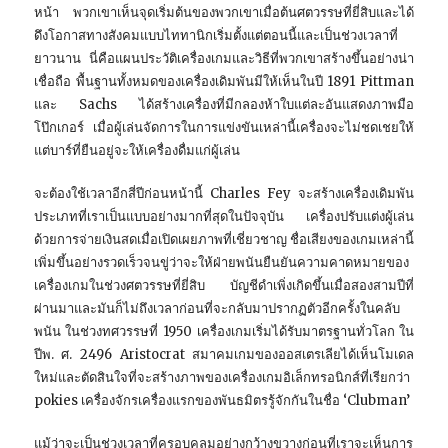
หน้า พวกเขาเห็นจุดเริ่มต้นของพวกเขาเมื่อต้นศตวรรษที่ยี่สิบและได้
ดึงโอกาสทางสังคมแบบไททานิกเริ่มตั้งแต่ตอนนี้และเป็นช่วงเวลาที่
ยาวนาน นี่คือแผนประวัติเครื่องเกมและวิธีที่พวกเขาสร้างขึ้นอย่างน่า
เชื่อถือ พื้นฐานทั้งหมดของเครื่องเดิมพันมีให้เห็นในปี 1891 Pittman
และ Sachs ได้สร้างเครื่องที่มีกลองห้าใบแต่ละอันแสดงภาพมือ
โป๊กเกอร์ เมื่อผู้เล่นจัดการในการแข่งขันเหล่านี้เครื่องจะไม่ชดเชยให้
แต่บาร์ที่ยืนอยู่จะให้เครื่องดื่มแก่ผู้เล่น
จะต้องใช้เวลาอีกสี่ปีก่อนหน้านี้ Charles Fey จะสร้างเครื่องเดิมพัน
ประเภทที่เราเป็นแบบอย่างมากที่สุดในปัจจุบัน เครื่องปรับแต่งผู้เล่น
ด้วยการจ่ายเงินสดเมื่อเปิดเผยภาพที่เชี่ยวชาญ ชื่อเสียงของเกมเหล่านี้
เพิ่มขึ้นอย่างรวดเร็วจนขู่ว่าจะให้ฝ่ายพนันยืนยันความคาดหมายของ
เครื่องเกมในช่วงศตวรรษที่ยี่สิบ บัญชีดำเพิ่งเกิดขึ้นเมื่อสองสามปีที่
ผ่านมาและมันก็ไม่ถึงเวลาก่อนที่จะกลับมาปรากฏตัวอีกครั้งในคลับ
พนัน ในช่วงทศวรรษที่ 1950 เครื่องเกมเริ่มได้รับมาตรฐานทั่วโลก ใน
ปีพ. ศ. 2496 Aristocrat สมาคมเกมของออสเตรเลียได้เห็นโมเดล
ใหม่และตัดสินใจที่จะสร้างภาพของเครื่องเกมอิเล็กทรอนิกส์ที่เรียกว่า
pokies เครื่องจักรเครื่องแรกของพันธมิตรรู้จักกันในชื่อ ‘Clubman’
แม้ว่าจะเป็นช่วงเวลาที่ครอบคลุมอย่างกว้างขวางก่อนที่เราจะเห็นการ