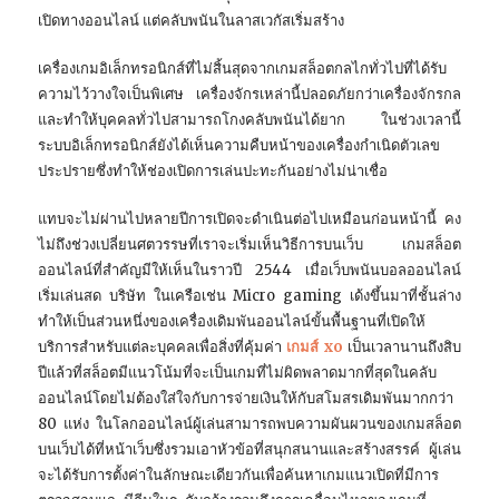
เปิดทางออนไลน์ แต่คลับพนันในลาสเวกัสเริ่มสร้าง
เครื่องเกมอิเล็กทรอนิกส์ที่ไม่สิ้นสุดจากเกมสล็อตกลไกทั่วไปที่ได้รับ
ความไว้วางใจเป็นพิเศษ เครื่องจักรเหล่านี้ปลอดภัยกว่าเครื่องจักรกล
และทำให้บุคคลทั่วไปสามารถโกงคลับพนันได้ยาก ในช่วงเวลานี้
ระบบอิเล็กทรอนิกส์ยังได้เห็นความคืบหน้าของเครื่องกำเนิดตัวเลข
ประปรายซึ่งทำให้ช่องเปิดการเล่นปะทะกันอย่างไม่น่าเชื่อ
แทบจะไม่ผ่านไปหลายปีการเปิดจะดำเนินต่อไปเหมือนก่อนหน้านี้ คง
ไม่ถึงช่วงเปลี่ยนศตวรรษที่เราจะเริ่มเห็นวิธีการบนเว็บ เกมสล็อต
ออนไลน์ที่สำคัญมีให้เห็นในราวปี 2544 เมื่อเว็บพนันบอลออนไลน์
เริ่มเล่นสด บริษัท ในเครือเช่น Micro gaming เด้งขึ้นมาที่ชั้นล่าง
ทำให้เป็นส่วนหนึ่งของเครื่องเดิมพันออนไลน์ขั้นพื้นฐานที่เปิดให้
บริการสำหรับแต่ละบุคคลเพื่อสิ่งที่คุ้มค่า
เกมส์ xo
เป็นเวลานานถึงสิบ
ปีแล้วที่สล็อตมีแนวโน้มที่จะเป็นเกมที่ไม่ผิดพลาดมากที่สุดในคลับ
ออนไลน์โดยไม่ต้องใส่ใจกับการจ่ายเงินให้กับสโมสรเดิมพันมากกว่า
80 แห่ง ในโลกออนไลน์ผู้เล่นสามารถพบความผันผวนของเกมสล็อต
บนเว็บได้ที่หน้าเว็บซึ่งรวมเอาหัวข้อที่สนุกสนานและสร้างสรรค์ ผู้เล่น
จะได้รับการตั้งค่าในลักษณะเดียวกันเพื่อค้นหาเกมแนวเปิดที่มีการ