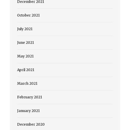
December 2021
October 2021
July 2021
June 2021
May 2021
April 2021
March 2021
February 2021
January 2021
December 2020