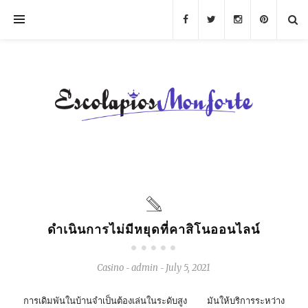
ดำเนินการไม่มีหยุดที่คาสิโนออนไลน์
Casino
admin
July 5, 2021
-
-
การเดิมพันในบ้านจำเป็นต้องเล่นในระดับสูง มันให้บริการระหว่าง