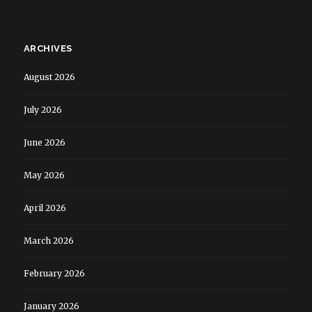
ARCHIVES
August 2026
July 2026
June 2026
May 2026
April 2026
March 2026
February 2026
January 2026