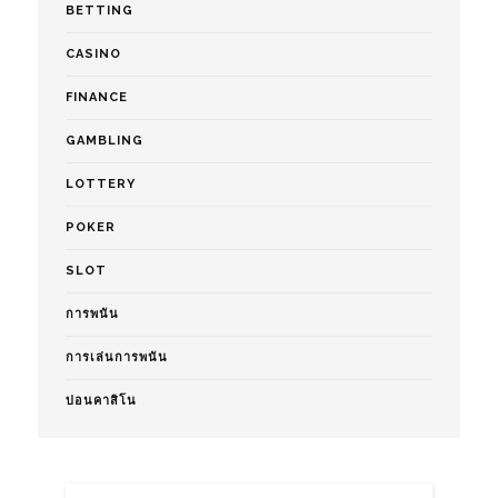
BETTING
CASINO
FINANCE
GAMBLING
LOTTERY
POKER
SLOT
การพนัน
การเล่นการพนัน
บ่อนคาสิโน