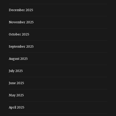
December 2025
November 2025
October 2025
September 2025
August 2025
July 2025
June 2025
May 2025
April 2025