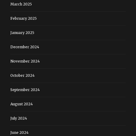
March 2025
February 2025
January 2025
December 2024
November 2024
October 2024
September 2024
August 2024
July 2024
June 2024