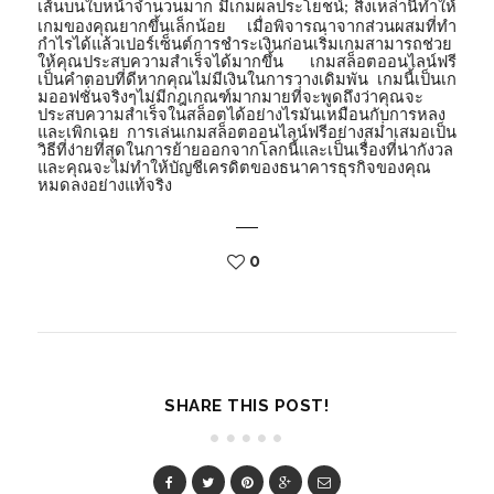
เส้นบนใบหน้าจำนวนมาก
มีเกมผลประโยชน์
สิ่งเหล่านี้ทำให้
;
เกมของคุณยากขึ้นเล็กน้อย
เมื่อพิจารณาจากส่วนผสมที่ทำ
กำไรได้แล้วเปอร์เซ็นต์การชำระเงินก่อนเริ่มเกมสามารถช่วย
ให้คุณประสบความสำเร็จได้มากขึ้น
เกมสล็อตออนไลน์ฟรี
เป็นคำตอบที่ดีหากคุณไม่มีเงินในการวางเดิมพัน
เกมนี้เป็นเก
มออฟชั่นจริงๆไม่มีกฎเกณฑ์มากมายที่จะพูดถึงว่าคุณจะ
ประสบความสำเร็จในสล็อตได้อย่างไรมันเหมือนกับการหลง
และเพิกเฉย
การเล่นเกมสล็อตออนไลน์ฟรีอย่างสม่ำเสมอเป็น
วิธีที่ง่ายที่สุดในการย้ายออกจากโลกนี้และเป็นเรื่องที่น่ากังวล
และคุณจะไม่ทำให้บัญชีเครดิตของธนาคารธุรกิจของคุณ
หมดลงอย่างแท้จริง
0
SHARE THIS POST!