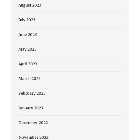
August 2023
July 2023
June 2023
May 2023
April 2023
March 2023
February 2023
January 2023
December 2022
November 2022