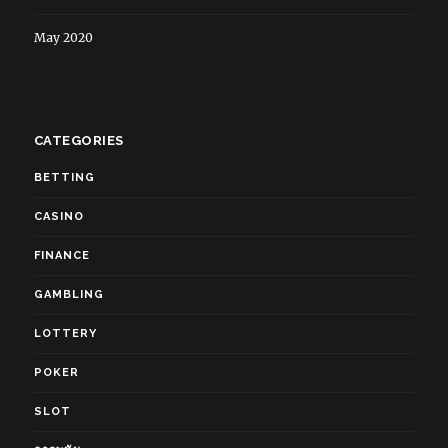
May 2020
CATEGORIES
BETTING
CASINO
FINANCE
GAMBLING
LOTTERY
POKER
SLOT