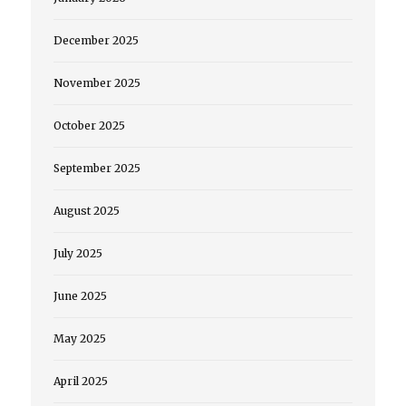
December 2025
November 2025
October 2025
September 2025
August 2025
July 2025
June 2025
May 2025
April 2025