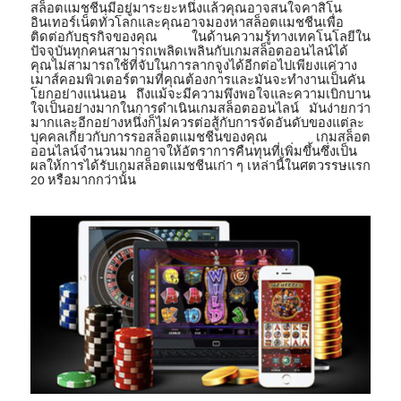
สล็อตแมชชีนมีอยู่มาระยะหนึ่งแล้วคุณอาจสนใจคาสิโน
อินเทอร์เน็ตทั่วโลกและคุณอาจมองหาสล็อตแมชชีนเพื่อ
ติดต่อกับธุรกิจของคุณ
ในด้านความรู้ทางเทคโนโลยีใน
ปัจจุบันทุกคนสามารถเพลิดเพลินกับเกมสล็อตออนไลน์ได้
คุณไม่สามารถใช้ที่จับในการลากจูงได้อีกต่อไปเพียงแค่วาง
เมาส์คอมพิวเตอร์ตามที่คุณต้องการและมันจะทำงานเป็นคัน
โยกอย่างแน่นอน
ถึงแม้จะมีความพึงพอใจและความเบิกบาน
ใจเป็นอย่างมากในการดำเนินเกมสล็อตออนไลน์
มันง่ายกว่า
มากและอีกอย่างหนึ่งก็ไม่ควรต่อสู้กับการจัดอันดับของแต่ละ
บุคคลเกี่ยวกับการรอสล็อตแมชชีนของคุณ
เกมสล็อต
ออนไลน์จำนวนมากอาจให้อัตราการคืนทุนที่เพิ่มขึ้นซึ่งเป็น
ผลให้การได้รับเกมสล็อตแมชชีนเก่า
ๆ
เหล่านี้ในศตวรรษแรก
หรือมากกว่านั้น
20