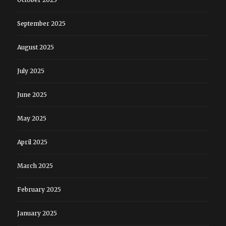
September 2025
August 2025
July 2025
June 2025
May 2025
April 2025
March 2025
February 2025
January 2025