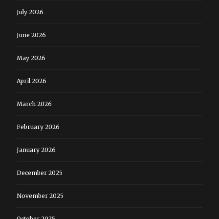
July 2026
June 2026
May 2026
April 2026
March 2026
February 2026
January 2026
December 2025
November 2025
October 2025