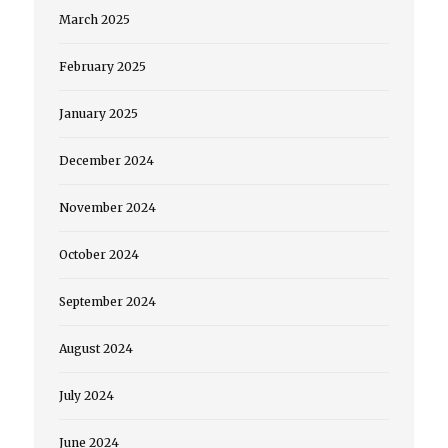
March 2025
February 2025
January 2025
December 2024
November 2024
October 2024
September 2024
August 2024
July 2024
June 2024