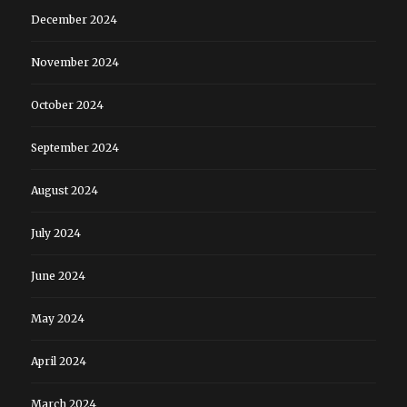
December 2024
November 2024
October 2024
September 2024
August 2024
July 2024
June 2024
May 2024
April 2024
March 2024