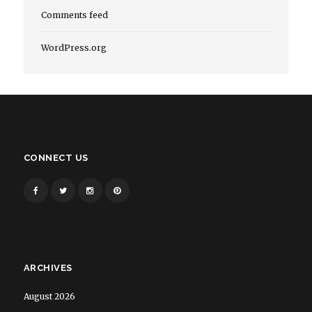
Comments feed
WordPress.org
CONNECT US
ARCHIVES
August 2026