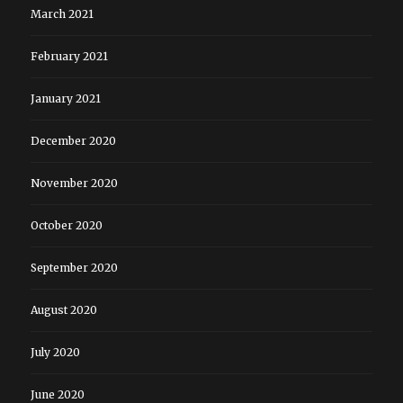
March 2021
February 2021
January 2021
December 2020
November 2020
October 2020
September 2020
August 2020
July 2020
June 2020