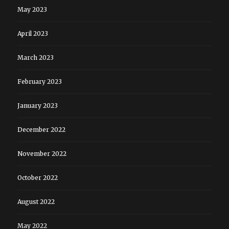
May 2023
April 2023
March 2023
February 2023
January 2023
December 2022
November 2022
October 2022
August 2022
May 2022