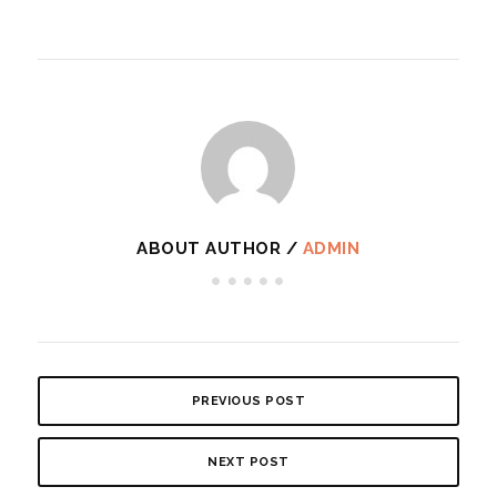
ABOUT AUTHOR /
ADMIN
PREVIOUS POST
NEXT POST