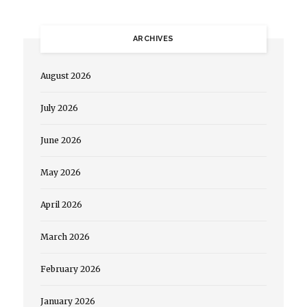
ARCHIVES
August 2026
July 2026
June 2026
May 2026
April 2026
March 2026
February 2026
January 2026