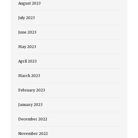
August 2023
July 2023
June 2023
May 2023
April 2023
March 2023
February 2023
January 2023
December 2022
November 2022