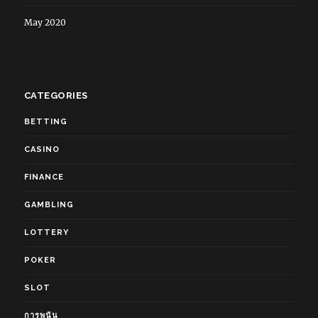
May 2020
CATEGORIES
BETTING
CASINO
FINANCE
GAMBLING
LOTTERY
POKER
SLOT
การพนัน