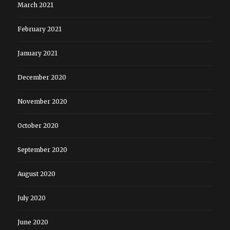
March 2021
February 2021
January 2021
December 2020
November 2020
October 2020
September 2020
August 2020
July 2020
June 2020