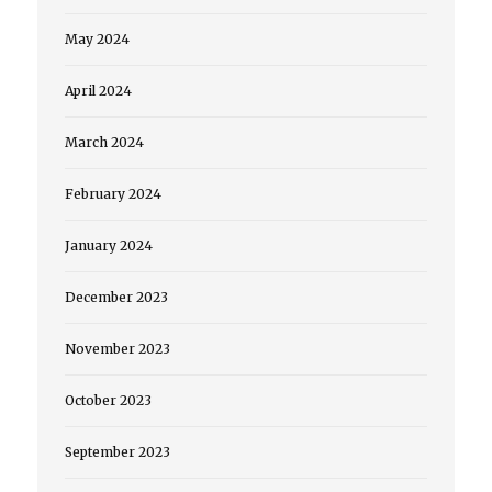
May 2024
April 2024
March 2024
February 2024
January 2024
December 2023
November 2023
October 2023
September 2023