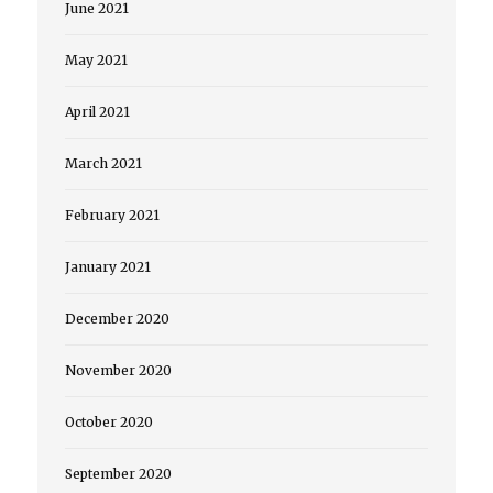
June 2021
May 2021
April 2021
March 2021
February 2021
January 2021
December 2020
November 2020
October 2020
September 2020