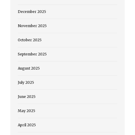
December 2025
November 2025
October 2025
September 2025
August 2025
July 2025
June 2025
May 2025
April 2025