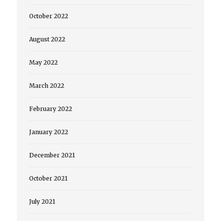
October 2022
August 2022
May 2022
March 2022
February 2022
January 2022
December 2021
October 2021
July 2021