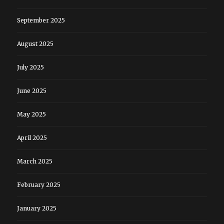
September 2025
August 2025
July 2025
June 2025
May 2025
April 2025
March 2025
February 2025
January 2025