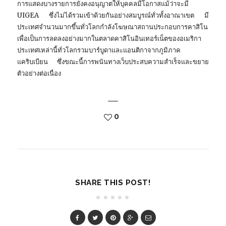
การแสดงบางรายการยังคงอนุญาตให้บุคคลมีโอกาสแม้ว่าจะมี
UIGEA
ซึ่งไม่ได้รวมเข้าด้วยกันอย่างสมบูรณ์ทั่วทั้งอาณาเขต
มี
ประเทศจำนวนมากขึ้นทั่วโลกกำลังโฆษณาสถานประกอบการคาสิโน
เพื่อเป็นการลดลงอย่างมากในตลาดคาสิโนอินเทอร์เน็ตของอเมริกา
ประเทศเหล่านี้ทั่วโลกรวมบาร์บูดาและแอนติกาจากภูมิภาค
แคริบเบียน
ซึ่งขณะนี้การพนันทางเว็บประสบความสำเร็จและขยาย
ตัวอย่างต่อเนื่อง
0
SHARE THIS POST!