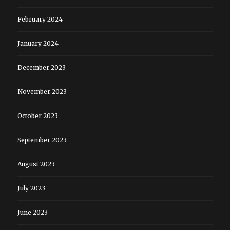
February 2024
January 2024
December 2023
November 2023
October 2023
September 2023
August 2023
July 2023
June 2023