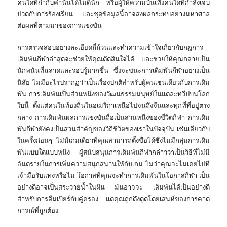
คนใดที่กำกับคำนั้นได้ไม่ดีนัก หรือผู้ให้ความบันเทิงคนใดที่กำลังเจ็บ
ปวดกับการร้องเรียน และชุดข้อมูลนี้อาจส่งผลกระทบอย่างมหาศาล
ต่อผลที่ตามมาของการแข่งขัน
การตรวจสอบอย่างละเอียดถี่ถ้วนและทำความเข้าใจเกี่ยวกับกฎการ
เดิมพันกีฬาล่าสุดจะช่วยให้คุณตัดสินใจได้ และช่วยให้คุณกลายเป็น
นักพนันที่ฉลาดและรอบรู้มากขึ้น ซึ่งจะชนะการเดิมพันกีฬาอย่างเป็น
นิสัย ไม่มีอะไรปรากฏว่าเป็นเรื่องปกติสำหรับผู้คนเช่นเดียวกับการเดิม
พัน การเดิมพันเป็นส่วนหนึ่งของวัฒนธรรมมนุษย์ในแต่ละทวีปบนโลก
ใบนี้ ตั้งแต่คนในท้องถิ่นในอเมริกาเหนือไปจนถึงจีนและทุกที่ที่อยู่ตรง
กลาง การเดิมพันผลการแข่งขันถือเป็นส่วนหนึ่งของชีวิตกีฬา การเดิม
พันกีฬายังคงเป็นส่วนสำคัญของวิถีชีวิตของเราในปัจจุบัน เช่นเดียวกับ
ในครั้งก่อนๆ ไม่มีเกมเดียวที่คุณสามารถตั้งชื่อได้ซึ่งไม่มีกลุ่มการเดิม
พันแบบใดแบบหนึ่ง ผู้สนับสนุนการเดิมพันกีฬากล่าวว่าเป็นวิธีที่ไม่มี
อันตรายในการเพิ่มความสนุกสนานให้กับเกม ไม่ว่าคุณจะไม่เคยไปที่
เจ้ามือรับแทงหรือไม่ โอกาสที่คุณจะทำการเดิมพันในโอกาสกีฬา เป็น
อย่างดีอาจเป็นสระว่ายน้ำในฝัน มันอาจจะ เดิมพันได้เป็นอย่างดี
สำหรับการดื่มเบียร์กับคู่ครอง แต่คุณถูกดึงดูดโดยเสน่ห์ของการคาด
การณ์ที่ถูกต้อง