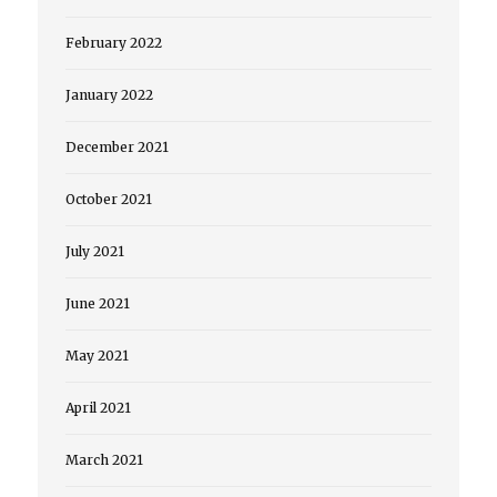
February 2022
January 2022
December 2021
October 2021
July 2021
June 2021
May 2021
April 2021
March 2021