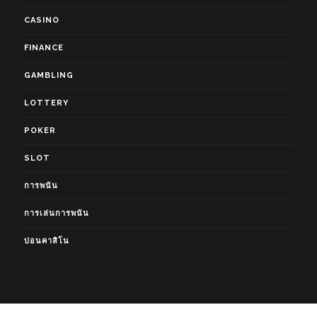
CASINO
FINANCE
GAMBLING
LOTTERY
POKER
SLOT
การพนัน
การเล่นการพนัน
บ่อนคาสิโน