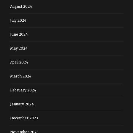
August 2024
July 2024
June 2024
May 2024
April 2024
March 2024
February 2024
January 2024
December 2023
November 2023