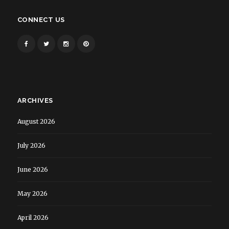
CONNECT US
ARCHIVES
August 2026
July 2026
June 2026
May 2026
April 2026