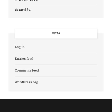
การเล่นการพนัน
บ่อนคาสิโน
META
Log in
Entries feed
Comments feed
WordPress.org