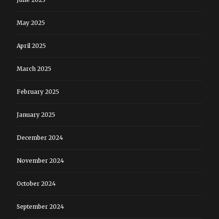
May 2025
April 2025
March 2025
February 2025
January 2025
December 2024
November 2024
October 2024
September 2024