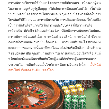
การพนันบนเว็บช่วยให้เป็นปกติตลอดหลายปีที่ผ่านมา เนื่องจากผู้คน
ไม่สามารถอยู่เพื่อดูรัฐที่อนุญาตให้เล่นการพนันออนไลน์ได้ เว็บไซต์
บนอินเทอร์เน็ตจึงเข้าร่วมโดยชายและหญิงแล้ว นี่คือทางเลือกในการ
โทรศัพท์วิดีโอเกมและการพนันบนเว็บ การเป็นสมาชิกของเว็บไซต์ถือ
เป็นการตัดสินใจที่น่าตกใจในการพบปะกับบุคคลที่มีความสนใจ
เหมือนกัน มีเว็บไซต์อินเทอร์เน็ตจริงๆ ที่คิดถึงการพนันออนไลน์และ
การพนันทางอินเทอร์เน็ต การพนันม้าออนไลน์ การพนันกีฬาซึ่งรวม
ถึงบาสเก็ตบอลและกีฬาเป็นเรื่องปกติ การพนันที่ม้าจะได้รับของแท้
และจากการแจกจ่ายนั้นน่าพึงพอใจและยังส่งเสริมอีกด้วย สำหรับคน
ที่ชอบบัตรเครดิต คุณสามารถค้นหาได้ การเล่นเกมออนไลน์เพื่อเสน่ห์
หรือแม้แต่เงินสดนั้นน่าตื่นเต้นโดยผู้เล่นที่ภักดีจากผู้คนหลากหลาย
ประเภทในการเดิมพันบนเว็บไซต์การพนันทางอินเทอร์เน็ต
เว็บพนัน
ออนไลน์ เว็บตรง อันดับ 1 ของโลก