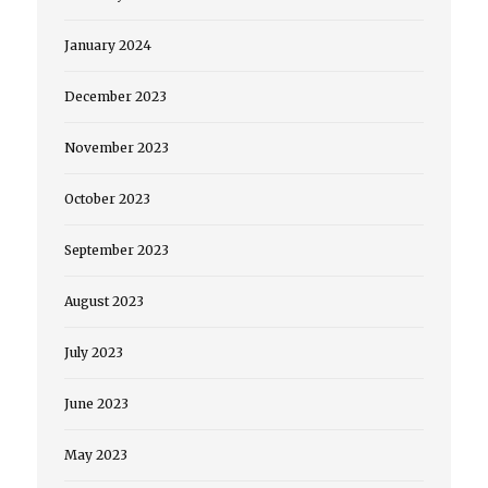
January 2024
December 2023
November 2023
October 2023
September 2023
August 2023
July 2023
June 2023
May 2023