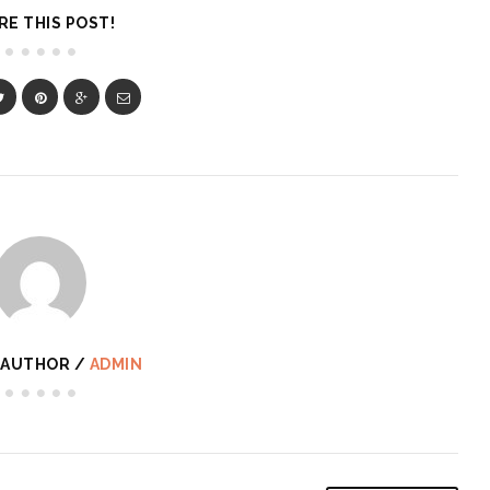
RE THIS POST!
 AUTHOR /
ADMIN