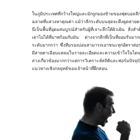
ในภูมิประเทศที่กว้างใหญ่และมักถูกมองข้ามของฟุตบอลลี
ฉลาดที่แสวงหาคุณค่า แม้ว่าลีกระดับบนสุดจะดึงดูดสายตา แต่
นี่เป็นพื้นที่อุดมสมบูรณ์สำหรับผู้ที่เจาะลึกใต้ผิวเผิน 
เดาไม่ได้ที่มาพร้อมกับมัน ต่างจากลีกที่เป็นที่ยอมรับมาก
ระดับมากกว่า ซึ่งทีมรองบ่อนสามารถเอาชนะทุกอัตราต่อรอ
มีสายตาเฉียบแหลมในรายละเอียดและความเข้าใจในไดนา
ล่างเกี่ยวข้องมากกว่าแค่การวิเคราะห์สถิติและฟอร์มปัจจุ
แนวทางเชิงกลยุทธ์ของเจ้าหน้าที่ฝึกสอน.