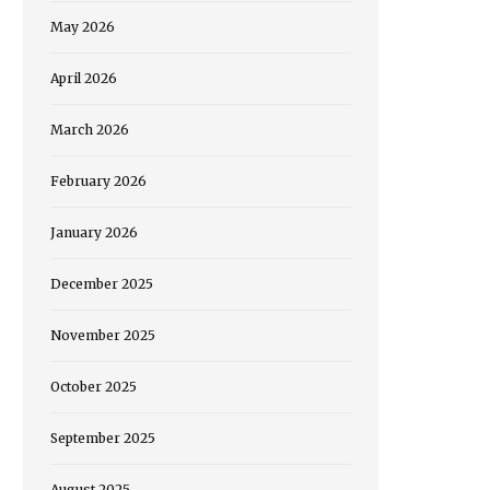
May 2026
April 2026
March 2026
February 2026
January 2026
December 2025
November 2025
October 2025
September 2025
August 2025