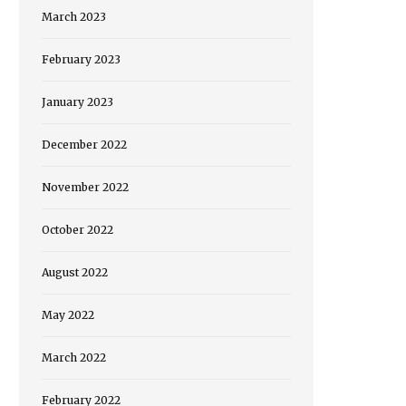
March 2023
February 2023
January 2023
December 2022
November 2022
October 2022
August 2022
May 2022
March 2022
February 2022