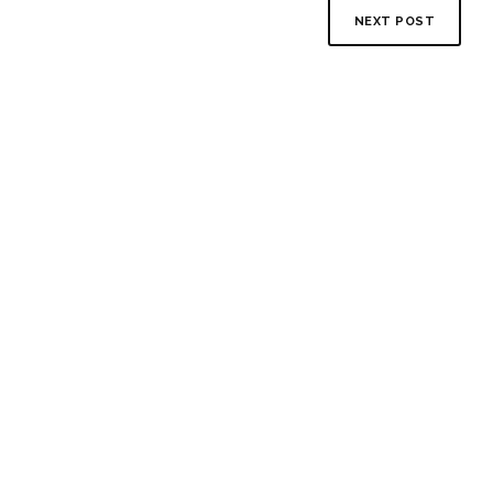
NEXT POST