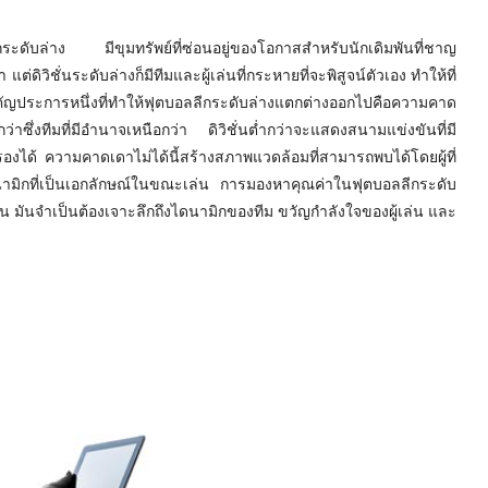
กระดับล่าง มีขุมทรัพย์ที่ซ่อนอยู่ของโอกาสสำหรับนักเดิมพันที่ชาญ
ดิวิชั่นระดับล่างก็มีทีมและผู้เล่นที่กระหายที่จะพิสูจน์ตัวเอง ทำให้ที่
สิ่งสำคัญประการหนึ่งที่ทำให้ฟุตบอลลีกระดับล่างแตกต่างออกไปคือความคาด
กว่าซึ่งทีมที่มีอำนาจเหนือกว่า ดิวิชั่นต่ำกว่าจะแสดงสนามแข่งขันที่มี
งได้ ความคาดเดาไม่ได้นี้สร้างสภาพแวดล้อมที่สามารถพบได้โดยผู้ที่
มิกที่เป็นเอกลักษณ์ในขณะเล่น การมองหาคุณค่าในฟุตบอลลีกระดับ
บัน มันจำเป็นต้องเจาะลึกถึงไดนามิกของทีม ขวัญกำลังใจของผู้เล่น และ