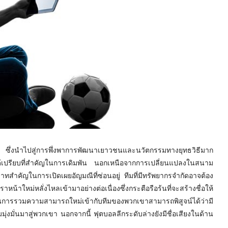
า ซึ่งนำไปสู่การพึ่งพาการพัฒนาเยาวชนและนวัตกรรมทางยุทธวิธีมาก
้อได้เปรียบที่สำคัญในการเดิมพัน นอกเหนือจากการเปลี่ยนแปลงในสนาม
าทสำคัญในการเปิดเผยอัญมณีที่ซ่อนอยู่ ทีมที่มีทรัพยากรจำกัดอาจต้อง
น้าใหม่หลั่งไหลเข้ามาอย่างต่อเนื่องซึ่งกระตือรือร้นที่จะสร้างชื่อให้
การรวมความสามารถใหม่เข้ากับทีมของพวกเขาสามารถพิสูจน์ได้ว่ามี
ุ่งมั่นมาสู่พวกเขา นอกจากนี้ ฟุตบอลลีกระดับล่างยังมีชื่อเสียงในด้าน