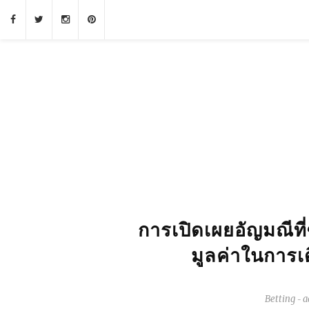
การเปิดเผยอัญมณีที่
มูลค่าในการเ
Betting
a
-