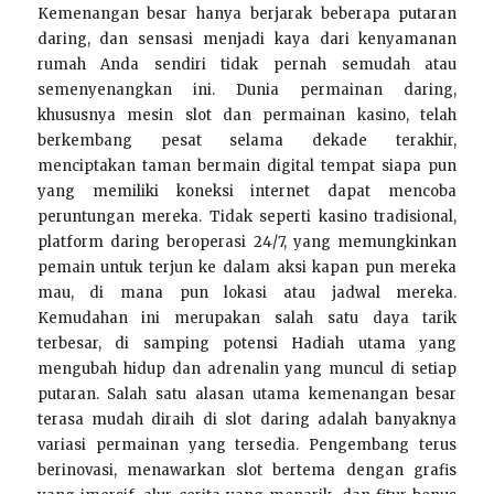
Kemenangan besar hanya berjarak beberapa putaran
daring, dan sensasi menjadi kaya dari kenyamanan
rumah Anda sendiri tidak pernah semudah atau
semenyenangkan ini. Dunia permainan daring,
khususnya mesin slot dan permainan kasino, telah
berkembang pesat selama dekade terakhir,
menciptakan taman bermain digital tempat siapa pun
yang memiliki koneksi internet dapat mencoba
peruntungan mereka. Tidak seperti kasino tradisional,
platform daring beroperasi 24/7, yang memungkinkan
pemain untuk terjun ke dalam aksi kapan pun mereka
mau, di mana pun lokasi atau jadwal mereka.
Kemudahan ini merupakan salah satu daya tarik
terbesar, di samping potensi Hadiah utama yang
mengubah hidup dan adrenalin yang muncul di setiap
putaran. Salah satu alasan utama kemenangan besar
terasa mudah diraih di slot daring adalah banyaknya
variasi permainan yang tersedia. Pengembang terus
berinovasi, menawarkan slot bertema dengan grafis