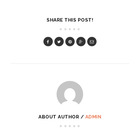
SHARE THIS POST!
ABOUT AUTHOR /
ADMIN