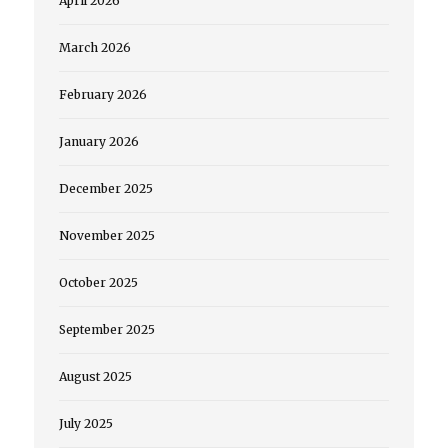
April 2026
March 2026
February 2026
January 2026
December 2025
November 2025
October 2025
September 2025
August 2025
July 2025