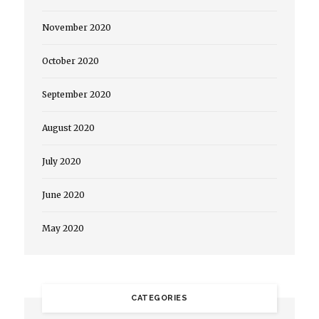
November 2020
October 2020
September 2020
August 2020
July 2020
June 2020
May 2020
CATEGORIES