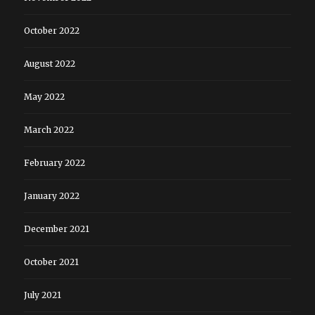
October 2022
August 2022
May 2022
March 2022
February 2022
January 2022
December 2021
October 2021
July 2021