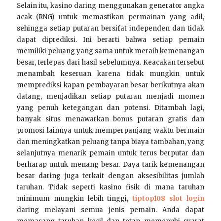
Selain itu, kasino daring menggunakan generator angka
acak (RNG) untuk memastikan permainan yang adil,
sehingga setiap putaran bersifat independen dan tidak
dapat diprediksi. Ini berarti bahwa setiap pemain
memiliki peluang yang sama untuk meraih kemenangan
besar, terlepas dari hasil sebelumnya. Keacakan tersebut
menambah keseruan karena tidak mungkin untuk
memprediksi kapan pembayaran besar berikutnya akan
datang, menjadikan setiap putaran menjadi momen
yang penuh ketegangan dan potensi. Ditambah lagi,
banyak situs menawarkan bonus putaran gratis dan
promosi lainnya untuk memperpanjang waktu bermain
dan meningkatkan peluang tanpa biaya tambahan, yang
selanjutnya menarik pemain untuk terus berputar dan
berharap untuk menang besar. Daya tarik kemenangan
besar daring juga terkait dengan aksesibilitas jumlah
taruhan. Tidak seperti kasino fisik di mana taruhan
minimum mungkin lebih tinggi,
tiptop108 slot login
daring melayani semua jenis pemain. Anda dapat