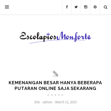
KEMENANGAN BESAR HANYA BEBERAPA
PUTARAN ONLINE SAJA SEKARANG
Slot
admin
March 12, 2025
-
-