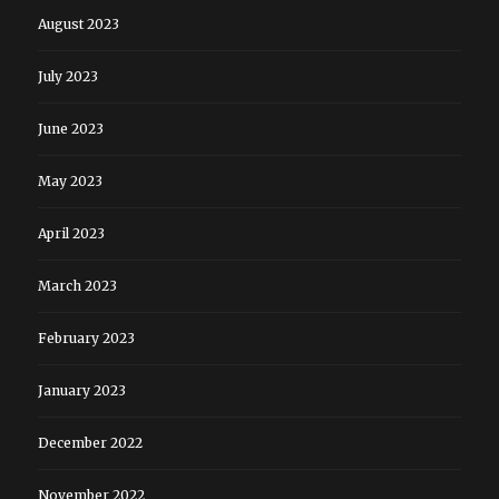
August 2023
July 2023
June 2023
May 2023
April 2023
March 2023
February 2023
January 2023
December 2022
November 2022