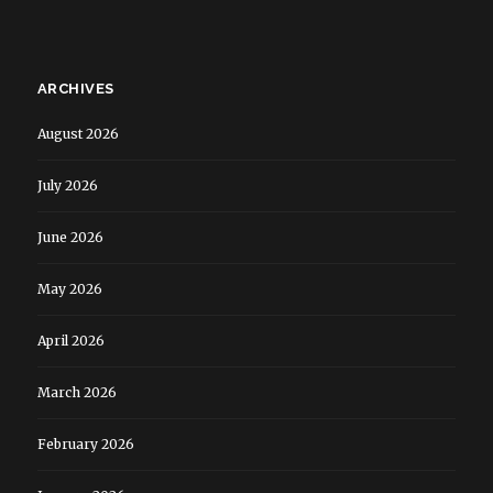
ARCHIVES
August 2026
July 2026
June 2026
May 2026
April 2026
March 2026
February 2026